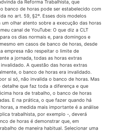
vinda da Reforma Trabalhista, que
, o banco de horas pode ser estabelecido com
da no art. 59, §2º. Esses dois modelos
 um olhar atento sobre a execução das horas
 meu canal de YouTube: O que diz a CLT
para os dias normais e, para domingos e
de mesmo em casos de banco de horas, desde
a empresa não respeitar o limite de
te a jornada, todas as horas extras
invalidado. A questão das horas extras
ualmente, o banco de horas era invalidado.
or si só, não invalida o banco de horas. Mas
o detalhe que faz toda a diferença e que
écima hora de trabalho, o banco de horas
das. E na prática, o que fazer quando há
horas, a medida mais importante é a análise
ica trabalhista, por exemplo -, deverá
banco de horas é demonstrar que, em
rabalho de maneira habitual. Selecionar uma