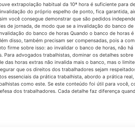
ve extrapolação habitual da 10ª hora é suficiente para de
nvalidação do próprio espelho de ponto, fica garantida, ai
ssim você consegue demonstrar que são pedidos independe
roles de jornada, de modo que se a invalidação do banco de
invalidação do banco de horas Quando o banco de horas é i
lém disso, também precisam ser compensadas, pois a comp
o firme sobre isso: ao invalidar o banco de horas, não há
s. Para advogados trabalhistas, dominar os detalhes sobre
e das horas extras não invalida mais o banco, mas o limite 
ssegurar que os direitos dos trabalhadores sejam respeitado
 essenciais da prática trabalhista, abordo a prática real,
alhistas como este. Se este conteúdo foi útil para você, 
fesa dos trabalhadores. Cada detalhe faz diferença quando