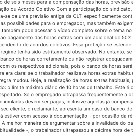
de seis meses para a compensação das horas, previsão ad
nção ou Acordo Coletivo Com a participação do sindicato
-se de uma previsão antiga da CLT, especificamente conti
m as possibilidades para o empregador, mas também exigem
ocê também pode acessar o vídeo completo sobre o tema no
o ao pagamento das horas extras com um adicional de 50% 
dependendo de acordos coletivos. Essa proteção se esten
regime tenha sido estritamente observado. No entanto, se 
banco de horas corretamente ou não registrar adequadamen
om os respectivos adicionais, pois o banco de horas será 
ra era clara: se o trabalhador realizava horas extras habit
gra mudou. Hoje, a realização de horas extras habituais, p
o: o limite máximo diário de 10 horas de trabalho. Este é 
espeitado. Se o empregado ultrapassa frequentemente a d
acumuladas devem ser pagas, inclusive aquelas já compensa
seu cliente, o reclamante, apresenta um caso de banco de 
á estiver com acesso à documentação – por ocasião da répl
a. A melhor maneira de argumentar sobre a invalidade do 
tualidade -, o trabalhador ultrapassou a décima hora de t