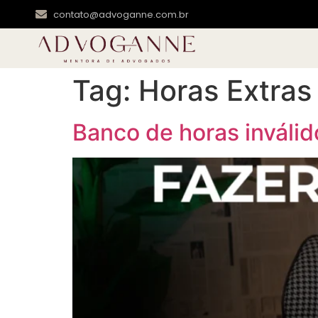
contato@advoganne.com.br
Tag:
Horas Extras
Banco de horas inválid