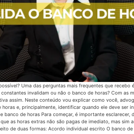
 possível? Uma das perguntas mais frequentes que recebo 
ras constantes invalidam ou não o banco de horas? Com as 
etiva assim. Neste conteúdo vou explicar como você, advog
oras e, principalmente, identificar quando ele deve ser i
e banco de horas Para começar, é importante esclarecer, d
 que as horas extras não são pagas de imediato, mas si
eito de duas formas: Acordo individual escrito O banco de