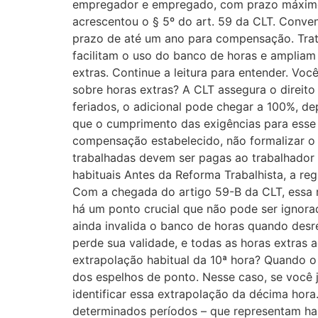
empregador e empregado, com prazo máximo 
acrescentou o § 5º do art. 59 da CLT. Conve
prazo de até um ano para compensação. Trata
facilitam o uso do banco de horas e amplia
extras. Continue a leitura para entender. V
sobre horas extras? A CLT assegura o direit
feriados, o adicional pode chegar a 100%, 
que o cumprimento das exigências para esse 
compensação estabelecido, não formalizar o 
trabalhadas devem ser pagas ao trabalhador c
habituais Antes da Reforma Trabalhista, a reg
Com a chegada do artigo 59-B da CLT, essa re
há um ponto crucial que não pode ser ignorad
ainda invalida o banco de horas quando desr
perde sua validade, e todas as horas extras 
extrapolação habitual da 10ª hora? Quando o 
dos espelhos de ponto. Nesse caso, se você j
identificar essa extrapolação da décima hor
determinados períodos – que representam habi